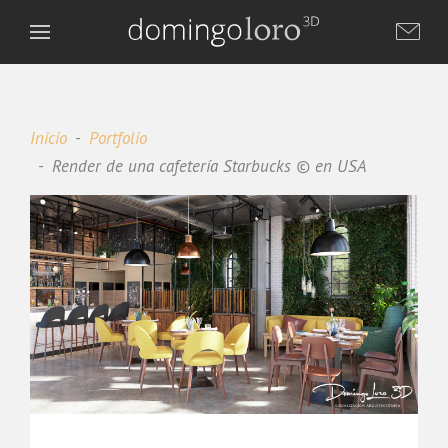
Inicio
Portfolio
Render de una cafetería Starbucks © en USA
Domingo Loro 3D
DL
Asistente virtual