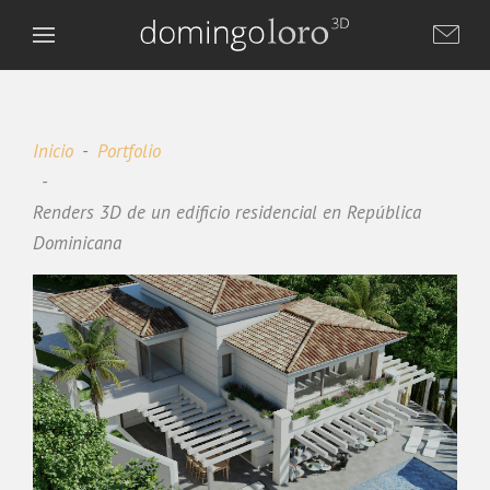
Inicio
Portfolio
Renders 3D de un edificio residencial en República
Dominicana
Domingo Loro 3D
DL
Asistente virtual