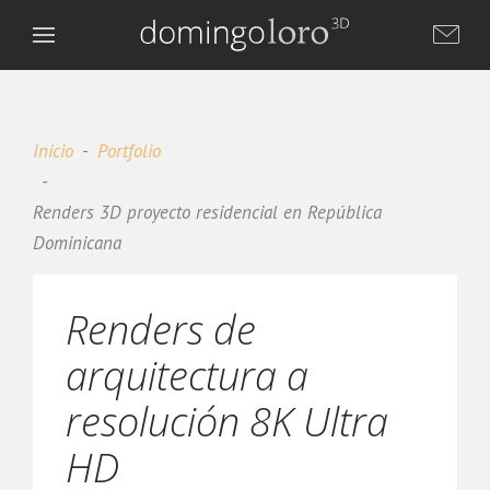
Inicio
Portfolio
Renders 3D proyecto residencial en República
Dominicana
Renders de
arquitectura a
Domingo Loro 3D
DL
resolución 8K Ultra
Asistente virtual
HD