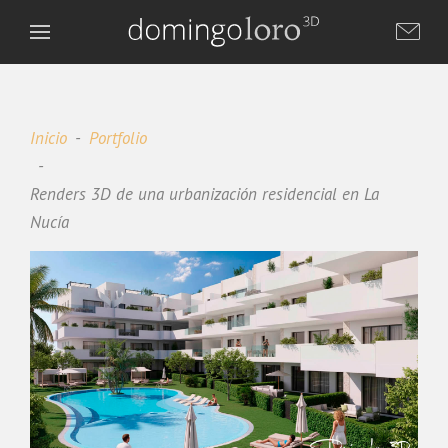
Inicio
Portfolio
Renders 3D de una urbanización residencial en La
Nucía
Domingo Loro 3D
DL
Asistente virtual