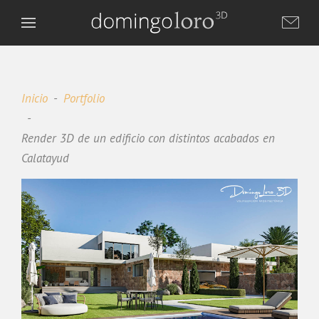
Inicio
Portfolio
Render 3D de un edificio con distintos acabados en
Calatayud
Domingo Loro 3D
DL
Asistente virtual