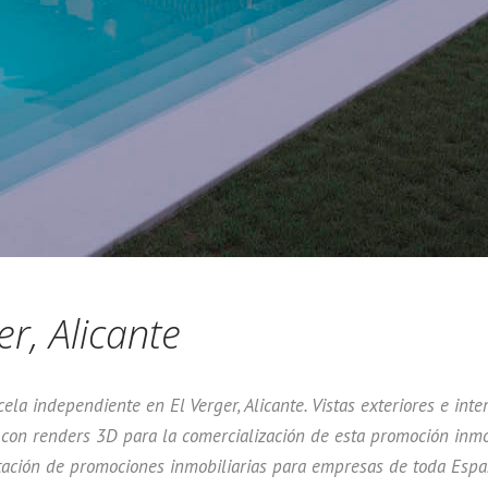
er, Alicante
ela independiente en El Verger, Alicante. Vistas exteriores e inte
con renders 3D para la comercialización de esta promoción inmob
tación de promociones inmobiliarias para empresas de toda Españ