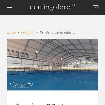
Inicio
Portfolio
Render diseño interior
Domingo Loro 3D
DL
Asistente virtual