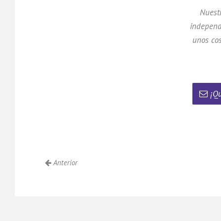
Nuestr
independ
unos cos
¡Qu
Anterior