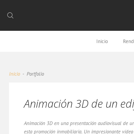
Inicio
Rend
Inicio
Portfolio
Animación 3D de un edif
Animación 3D en una presentación audiovisual de un e
esta promoción inmobiliaria. Un impresionante vídeo q