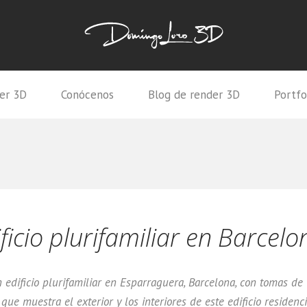
er 3D
Conócenos
Blog de render 3D
Portfo
icio plurifamiliar en Barcelo
dificio plurifamiliar en Esparraguera, Barcelona, con tomas de v
ue muestra el exterior y los interiores de este edificio residenc