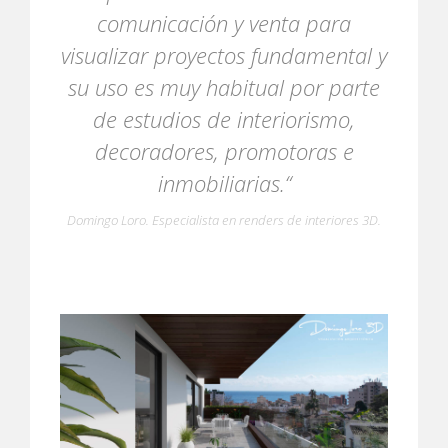
comunicación y venta para
visualizar proyectos fundamental y
su uso es muy habitual por parte
de estudios de interiorismo,
decoradores, promotoras e
inmobiliarias.“
Domingo Loro. Especialista en renders de interiores 3D.