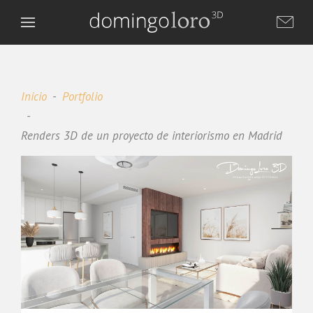
Inicio
Portfolio
Renders 3D de un proyecto de interiorismo en Madrid
Domingo Loro 3D
DL
Asistente virtual