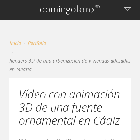
Inicio
Portfolio
Renders 3D de una urbanización de viviendas adosadas
Domingo Loro 3D
en Madrid
DL
Asistente virtual
Vídeo con animación
3D de una fuente
ornamental en Cádiz